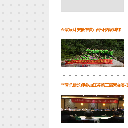
金宸设计安徽东黄山野外拓展训练
李青总建筑师参加江苏第三届紫金奖•