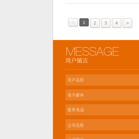
<
1
2
3
4
>